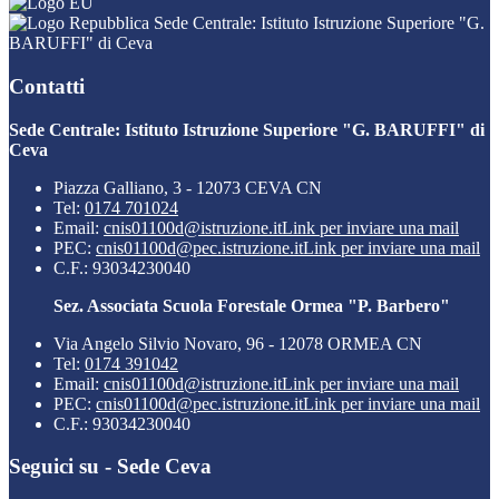
Sede Centrale: Istituto Istruzione Superiore "G.
BARUFFI" di Ceva
Contatti
Sede Centrale: Istituto Istruzione Superiore "G. BARUFFI" di
Ceva
Piazza Galliano, 3 - 12073 CEVA CN
Tel:
0174 701024
Email:
cnis01100d@istruzione.it
Link per inviare una mail
PEC:
cnis01100d@pec.istruzione.it
Link per inviare una mail
C.F.: 93034230040
Sez. Associata Scuola Forestale Ormea "P. Barbero"
Via Angelo Silvio Novaro, 96 - 12078 ORMEA CN
Tel:
0174 391042
Email:
cnis01100d@istruzione.it
Link per inviare una mail
PEC:
cnis01100d@pec.istruzione.it
Link per inviare una mail
C.F.: 93034230040
Seguici su - Sede Ceva