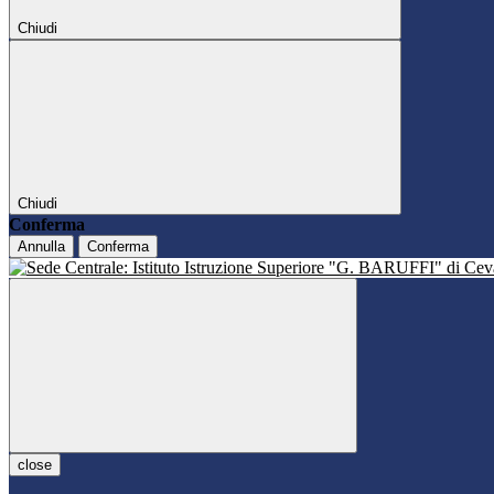
Chiudi
Chiudi
Conferma
Annulla
Conferma
close