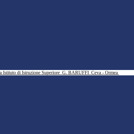
Istituto di Istruzione Superiore
G. BARUFFI
Ceva - Ormea