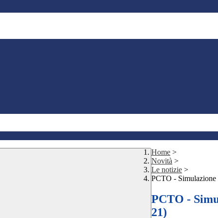
Home
>
Novità
>
Le notizie
>
PCTO - Simulazione co
PCTO - Simula
21)