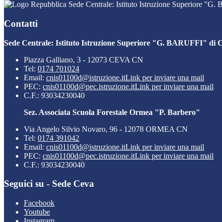
Sede Centrale: Istituto Istruzione Superiore "G
Contatti
Sede Centrale: Istituto Istruzione Superiore "G. BARUFFI" di 
Piazza Galliano, 3 - 12073 CEVA CN
Tel:
0174 701024
Email:
cnis01100d@istruzione.it
Link per inviare una mail
PEC:
cnis01100d@pec.istruzione.it
Link per inviare una mail
C.F.: 93034230040
Sez. Associata Scuola Forestale Ormea "P. Barbero"
Via Angelo Silvio Novaro, 96 - 12078 ORMEA CN
Tel:
0174 391042
Email:
cnis01100d@istruzione.it
Link per inviare una mail
PEC:
cnis01100d@pec.istruzione.it
Link per inviare una mail
C.F.: 93034230040
Seguici su - Sede Ceva
Facebook
Youtube
Instagram