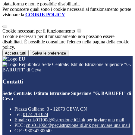
piattaforma e non è possibile disabilitarli.
Per conoscere quali sono i cookie necessari al funzionamento potete
visionare la
COOKIE POLICY
.
Cookie necessari per il funzionamento
I cookie necessari per il funzionamento non possono essere
disabilitati. È possibile consultare l'elenco nella pagina della cookie
policy.
Accetta tutti
Salva le preferenze
Sede Centrale: Istituto Istruzione Superiore "G.
BARUFFI" di Ceva
Contatti
Sede Centrale: Istituto Istruzione Superiore "G. BARUFFI" di
Ceva
Piazza Galliano, 3 - 12073 CEVA CN
Tel:
0174 701024
Email:
cnis01100d@istruzione.it
Link per inviare una mail
PEC:
cnis01100d@pec.istruzione.it
Link per inviare una mail
C.F.: 93034230040