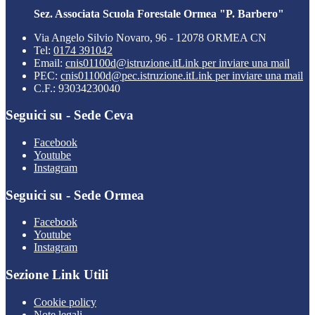
Sez. Associata Scuola Forestale Ormea "P. Barbero"
Via Angelo Silvio Novaro, 96 - 12078 ORMEA CN
Tel:
0174 391042
Email:
cnis01100d@istruzione.it
Link per inviare una mail
PEC:
cnis01100d@pec.istruzione.it
Link per inviare una mail
C.F.: 93034230040
Seguici su - Sede Ceva
Facebook
Youtube
Instagram
Seguici su - Sede Ormea
Facebook
Youtube
Instagram
Sezione Link Utili
Cookie policy
Note legali