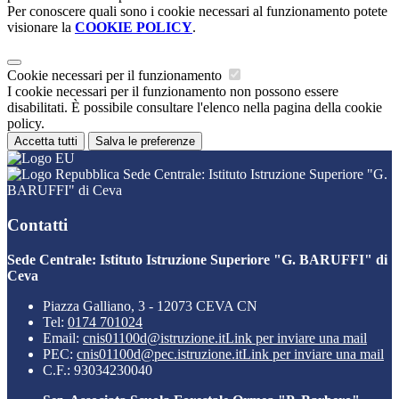
Per conoscere quali sono i cookie necessari al funzionamento potete
visionare la
COOKIE POLICY
.
Cookie necessari per il funzionamento
I cookie necessari per il funzionamento non possono essere
disabilitati. È possibile consultare l'elenco nella pagina della cookie
policy.
Accetta tutti
Salva le preferenze
Sede Centrale: Istituto Istruzione Superiore "G.
BARUFFI" di Ceva
Contatti
Sede Centrale: Istituto Istruzione Superiore "G. BARUFFI" di
Ceva
Piazza Galliano, 3 - 12073 CEVA CN
Tel:
0174 701024
Email:
cnis01100d@istruzione.it
Link per inviare una mail
PEC:
cnis01100d@pec.istruzione.it
Link per inviare una mail
C.F.: 93034230040