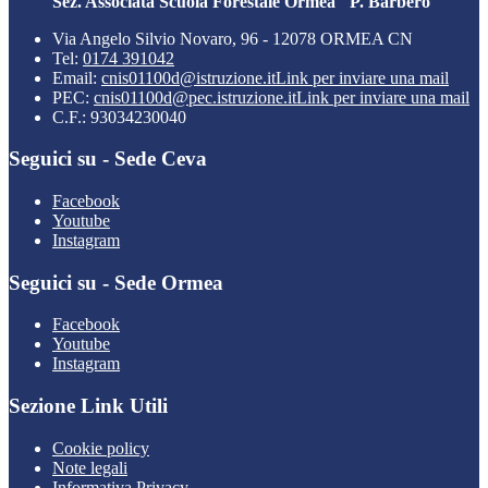
Sez. Associata Scuola Forestale Ormea "P. Barbero"
Via Angelo Silvio Novaro, 96 - 12078 ORMEA CN
Tel:
0174 391042
Email:
cnis01100d@istruzione.it
Link per inviare una mail
PEC:
cnis01100d@pec.istruzione.it
Link per inviare una mail
C.F.: 93034230040
Seguici su - Sede Ceva
Facebook
Youtube
Instagram
Seguici su - Sede Ormea
Facebook
Youtube
Instagram
Sezione Link Utili
Cookie policy
Note legali
Informativa Privacy