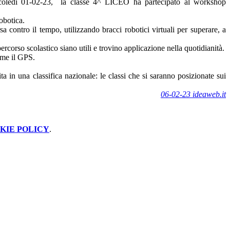
coledì 01-02-23, la classe 4^ LICEO ha partecipato al workshop
obotica.
contro il tempo, utilizzando bracci robotici virtuali per superare, a
corso scolastico siano utili e trovino applicazione nella quotidianità.
ome il GPS.
ta in una classifica nazionale: le classi che si saranno posizionate sui
06-02-23 ideaweb.it
KIE POLICY
.