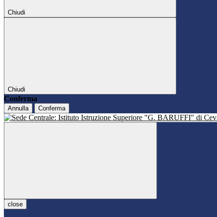
Chiudi
Chiudi
Conferma
Annulla
Conferma
close