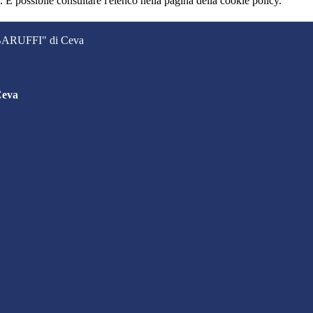
 È possibile consultare l'elenco nella pagina della cookie policy.
. BARUFFI" di Ceva
Ceva