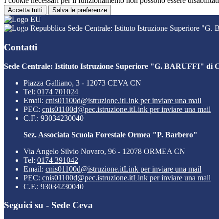
I cookie necessari per il funzionamento non possono essere disabilitati.
Accetta tutti
Salva le preferenze
Sede Centrale: Istituto Istruzione Superiore "G
Contatti
Sede Centrale: Istituto Istruzione Superiore "G. BARUFFI" di 
Piazza Galliano, 3 - 12073 CEVA CN
Tel:
0174 701024
Email:
cnis01100d@istruzione.it
Link per inviare una mail
PEC:
cnis01100d@pec.istruzione.it
Link per inviare una mail
C.F.: 93034230040
Sez. Associata Scuola Forestale Ormea "P. Barbero"
Via Angelo Silvio Novaro, 96 - 12078 ORMEA CN
Tel:
0174 391042
Email:
cnis01100d@istruzione.it
Link per inviare una mail
PEC:
cnis01100d@pec.istruzione.it
Link per inviare una mail
C.F.: 93034230040
Seguici su - Sede Ceva