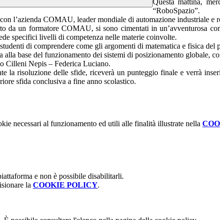
Questa mattina, mer
“RoboSpazio”.
ne con l’azienda COMAU, leader mondiale di automazione industriale e r
oto da un formatore COMAU, si sono cimentati in un’avventurosa corsa 
ede specifici livelli di competenza nelle materie coinvolte.
studenti di comprendere come gli argomenti di matematica e fisica del per
ca alla base del funzionamento dei sistemi di posizionamento globale, c
o Cilleni Nepis – Federica Luciano.
te la risoluzione delle sfide, riceverà un punteggio finale e verrà inseri
riore sfida conclusiva a fine anno scolastico.
kie necessari al funzionamento ed utili alle finalità illustrate nella
COO
attaforma e non è possibile disabilitarli.
isionare la
COOKIE POLICY
.