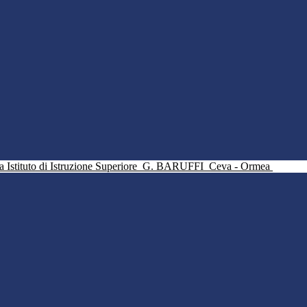
Istituto di Istruzione Superiore
G. BARUFFI
Ceva - Ormea