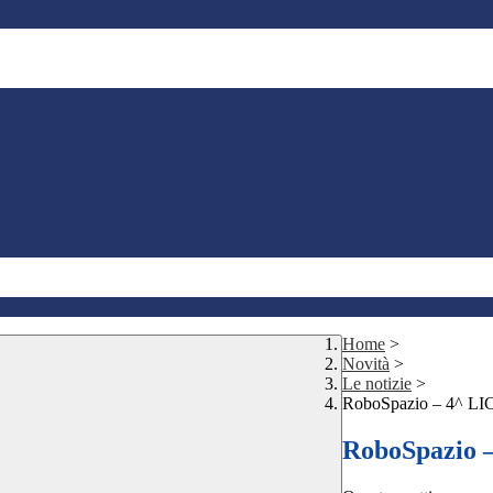
Home
>
Novità
>
Le notizie
>
RoboSpazio – 4^ L
RoboSpazio 