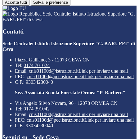
Accetta tutti
Salva le preferenze
Sede Centrale: Istituto Istruzione Superiore "G.
BARUFFI" di Ceva
Contatti
Sede Centrale: Istituto Istruzione Superiore "G. BARUFFI" di
Ceva
Piazza Galliano, 3 - 12073 CEVA CN
Tel:
0174 701024
Email:
cnis01100d@istruzione.it
Link per inviare una mail
PEC:
cnis01100d@pec.istruzione.it
Link per inviare una mail
C.F.: 93034230040
Sez. Associata Scuola Forestale Ormea "P. Barbero"
Via Angelo Silvio Novaro, 96 - 12078 ORMEA CN
Tel:
0174 391042
Email:
cnis01100d@istruzione.it
Link per inviare una mail
PEC:
cnis01100d@pec.istruzione.it
Link per inviare una mail
C.F.: 93034230040
Seguici su - Sede Ceva