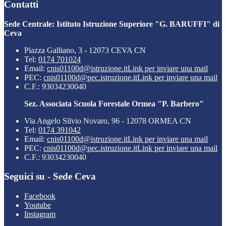
Contatti
Sede Centrale: Istituto Istruzione Superiore "G. BARUFFI" di
Ceva
Piazza Galliano, 3 - 12073 CEVA CN
Tel:
0174 701024
Email:
cnis01100d@istruzione.it
Link per inviare una mail
PEC:
cnis01100d@pec.istruzione.it
Link per inviare una mail
C.F.: 93034230040
Sez. Associata Scuola Forestale Ormea "P. Barbero"
Via Angelo Silvio Novaro, 96 - 12078 ORMEA CN
Tel:
0174 391042
Email:
cnis01100d@istruzione.it
Link per inviare una mail
PEC:
cnis01100d@pec.istruzione.it
Link per inviare una mail
C.F.: 93034230040
Seguici su - Sede Ceva
Facebook
Youtube
Instagram