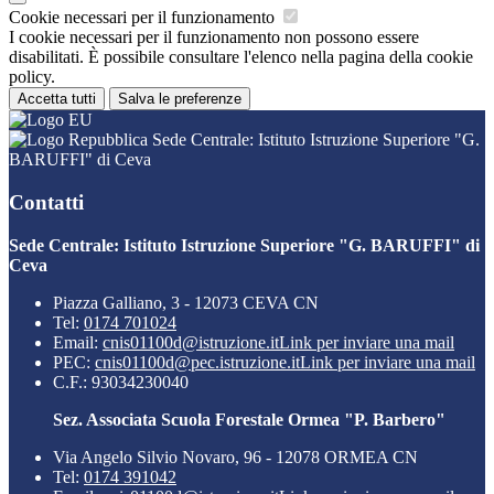
Cookie necessari per il funzionamento
I cookie necessari per il funzionamento non possono essere
disabilitati. È possibile consultare l'elenco nella pagina della cookie
policy.
Accetta tutti
Salva le preferenze
Sede Centrale: Istituto Istruzione Superiore "G.
BARUFFI" di Ceva
Contatti
Sede Centrale: Istituto Istruzione Superiore "G. BARUFFI" di
Ceva
Piazza Galliano, 3 - 12073 CEVA CN
Tel:
0174 701024
Email:
cnis01100d@istruzione.it
Link per inviare una mail
PEC:
cnis01100d@pec.istruzione.it
Link per inviare una mail
C.F.: 93034230040
Sez. Associata Scuola Forestale Ormea "P. Barbero"
Via Angelo Silvio Novaro, 96 - 12078 ORMEA CN
Tel:
0174 391042