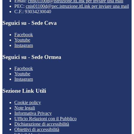
Email:
cnis01100d@istruzione.it
Link per inviare una mail
PEC:
cnis01100d@pec.istruzione.it
Link per inviare una mail
C.F.: 93034230040
Seguici su - Sede Ceva
Facebook
Youtube
Instagram
Seguici su - Sede Ormea
Facebook
Youtube
Instagram
Sezione Link Utili
Cookie policy
Note legali
Informativa Privacy
Ufficio Relazioni con il Pubblico
Dichiarazione di accessibilità
Obiettivi di accessibilità