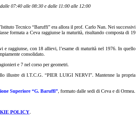
dalle 07:40 alle 08:30 e dalle 11:00 alle 12:00
stituto Tecnico “Baruffi” era allora il prof. Carlo Nan. Nei successivi
classe formata a Ceva raggiunse la maturità, risultando composta di 19
i e raggiunse, con 18 allievi, l’esame di maturità nel 1976. In quello
ampiamente consolidato.
agionieri e 7 nel corso per geometri.
lo illustre di I.T.C.G. “PIER LUIGI NERVI”. Mantenne la propria
uzione Superiore “G. Baruffi”
,
formato dalle sedi di Ceva e di Ormea.
KIE POLICY
.