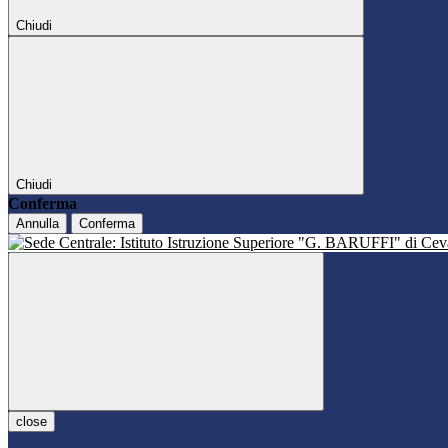
Chiudi
Chiudi
Conferma
Annulla
Conferma
close