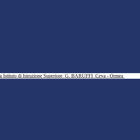
Istituto di Istruzione Superiore
G. BARUFFI
Ceva - Ormea