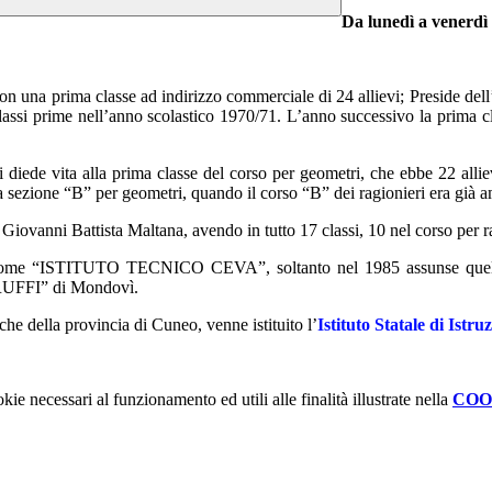
Da lunedì a venerdì
n una prima classe ad indirizzo commerciale di 24 allievi; Preside dell’I
e classi prime nell’anno scolastico 1970/71. L’anno successivo la prima 
 diede vita alla prima classe del corso per geometri, che ebbe 22 alliev
a sezione “B” per geometri, quando il corso “B” dei ragionieri era già 
Giovanni Battista Maltana, avendo in tutto 17 classi, 10 nel corso per r
olo come “ISTITUTO TECNICO CEVA”, soltanto nel 1985 assunse quel
ARUFFI” di Mondovì.
che della provincia di Cuneo, venne istituito l’
Istituto Statale di Istr
kie necessari al funzionamento ed utili alle finalità illustrate nella
COO