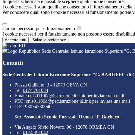
In questa schermata è possibile scegliere quali cookie consentire.
I cookie necessari sono quelli che consentono il funzionamento della pi
Per conoscere quali sono i cookie necessari al funzionamento potete v
Cookie necessari per il funzionamento
I cookie necessari per il funzionamento non possono essere disabilitati.
Accetta tutti
Salva le preferenze
Sede Centrale: Istituto Istruzione Superiore "G
Contatti
Sede Centrale: Istituto Istruzione Superiore "G. BARUFFI" di 
Piazza Galliano, 3 - 12073 CEVA CN
Tel:
0174 701024
Email:
cnis01100d@istruzione.it
Link per inviare una mail
PEC:
cnis01100d@pec.istruzione.it
Link per inviare una mail
C.F.: 93034230040
Sez. Associata Scuola Forestale Ormea "P. Barbero"
Via Angelo Silvio Novaro, 96 - 12078 ORMEA CN
Tel:
0174 391042