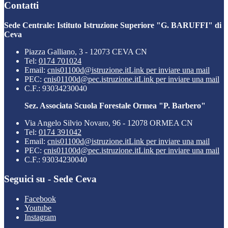
Contatti
Sede Centrale: Istituto Istruzione Superiore "G. BARUFFI" di
Ceva
Piazza Galliano, 3 - 12073 CEVA CN
Tel:
0174 701024
Email:
cnis01100d@istruzione.it
Link per inviare una mail
PEC:
cnis01100d@pec.istruzione.it
Link per inviare una mail
C.F.: 93034230040
Sez. Associata Scuola Forestale Ormea "P. Barbero"
Via Angelo Silvio Novaro, 96 - 12078 ORMEA CN
Tel:
0174 391042
Email:
cnis01100d@istruzione.it
Link per inviare una mail
PEC:
cnis01100d@pec.istruzione.it
Link per inviare una mail
C.F.: 93034230040
Seguici su - Sede Ceva
Facebook
Youtube
Instagram