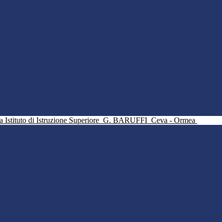
Istituto di Istruzione Superiore
G. BARUFFI
Ceva - Ormea