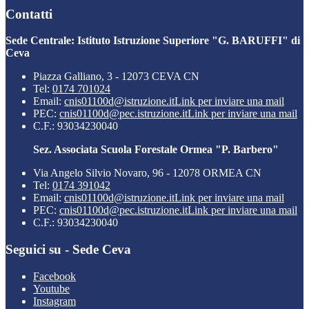
Contatti
Sede Centrale: Istituto Istruzione Superiore "G. BARUFFI" di
Ceva
Piazza Galliano, 3 - 12073 CEVA CN
Tel:
0174 701024
Email:
cnis01100d@istruzione.it
Link per inviare una mail
PEC:
cnis01100d@pec.istruzione.it
Link per inviare una mail
C.F.: 93034230040
Sez. Associata Scuola Forestale Ormea "P. Barbero"
Via Angelo Silvio Novaro, 96 - 12078 ORMEA CN
Tel:
0174 391042
Email:
cnis01100d@istruzione.it
Link per inviare una mail
PEC:
cnis01100d@pec.istruzione.it
Link per inviare una mail
C.F.: 93034230040
Seguici su - Sede Ceva
Facebook
Youtube
Instagram