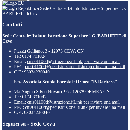
Sede Centrale: Istituto Istruzione Superiore "G.
BARUFFI" di Ceva
Contatti
Sede Centrale: Istituto Istruzione Superiore "G. BARUFFI" di
Ceva
Piazza Galliano, 3 - 12073 CEVA CN
Tel:
0174 701024
Email:
cnis01100d@istruzione.it
Link per inviare una mail
PEC:
cnis01100d@pec.istruzione.it
Link per inviare una mail
C.F.: 93034230040
Sez. Associata Scuola Forestale Ormea "P. Barbero"
Via Angelo Silvio Novaro, 96 - 12078 ORMEA CN
Tel:
0174 391042
Email:
cnis01100d@istruzione.it
Link per inviare una mail
PEC:
cnis01100d@pec.istruzione.it
Link per inviare una mail
C.F.: 93034230040
Seguici su - Sede Ceva