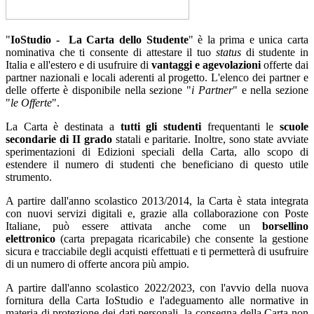
"
IoStudio - La Carta dello Studente
" è la prima e unica carta
nominativa che ti consente di attestare il tuo
status
di studente in
Italia e all'estero e di usufruire di
vantaggi e agevolazioni
offerte dai
partner nazionali e locali aderenti al progetto. L'elenco dei partner e
delle offerte è disponibile nella sezione "
i Partner
" e nella sezione
"
le Offerte
".
La Carta è destinata a
tutti gli studenti
frequentanti le
scuole
secondarie di II grado
statali e paritarie. Inoltre, sono state avviate
sperimentazioni di Edizioni speciali della Carta, allo scopo di
estendere il numero di studenti che beneficiano di questo utile
strumento.
A partire dall'anno scolastico 2013/2014, la Carta è stata integrata
con nuovi servizi digitali e, grazie alla collaborazione con Poste
Italiane, può essere attivata anche come un
borsellino
elettronico
(carta prepagata ricaricabile) che consente la gestione
sicura e tracciabile degli acquisti effettuati e ti permetterà di usufruire
di un numero di offerte ancora più ampio.
A partire dall'anno scolastico 2022/2023, con l'avvio della nuova
fornitura della Carta IoStudio e l'adeguamento alle normative in
materia di protezione dei dati personali, la consegna della Carta non