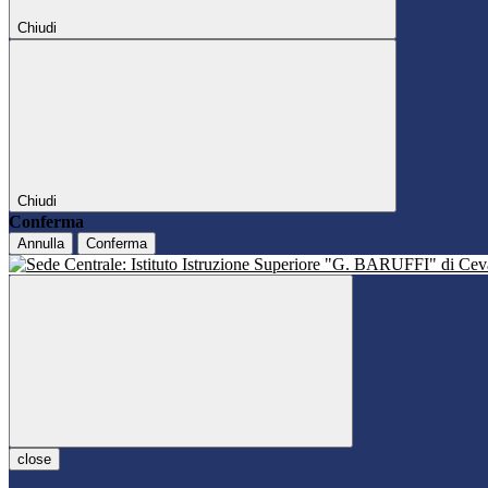
Chiudi
Chiudi
Conferma
Annulla
Conferma
close