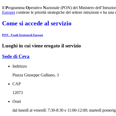
Il
P
rogramma
O
perativo
N
azionale (PON) del Ministero dell’Istruzion
Europei
contiene le priorità strategiche del settore istruzione e ha una
Come si accede al servizio
PON - Fondi Strutturali Europei
Luoghi in cui viene erogato il servizio
Sede di Ceva
Indirizzo
Piazza Giuseppe Galliano, 3
CAP
12073
Orari
dal lunedì al venerdì: 7:30-8:30 e 11:00-12:00; martedì pomeri