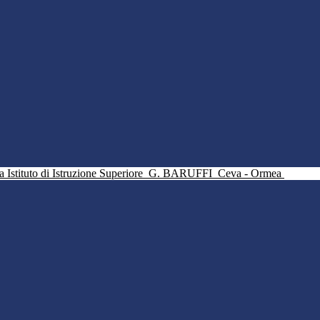
Istituto di Istruzione Superiore
G. BARUFFI
Ceva - Ormea