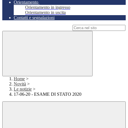
Orientamento
Orientamento in ingresso
Orientamento in uscita
Contatti e segnalazioni
Campo di ricerca per le pagine del sito
Home
>
Novità
>
Le notizie
>
17-06-20 - ESAME DI STATO 2020