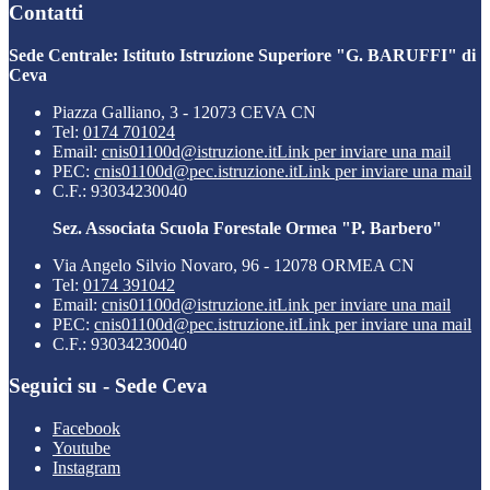
Contatti
Sede Centrale: Istituto Istruzione Superiore "G. BARUFFI" di
Ceva
Piazza Galliano, 3 - 12073 CEVA CN
Tel:
0174 701024
Email:
cnis01100d@istruzione.it
Link per inviare una mail
PEC:
cnis01100d@pec.istruzione.it
Link per inviare una mail
C.F.: 93034230040
Sez. Associata Scuola Forestale Ormea "P. Barbero"
Via Angelo Silvio Novaro, 96 - 12078 ORMEA CN
Tel:
0174 391042
Email:
cnis01100d@istruzione.it
Link per inviare una mail
PEC:
cnis01100d@pec.istruzione.it
Link per inviare una mail
C.F.: 93034230040
Seguici su - Sede Ceva
Facebook
Youtube
Instagram