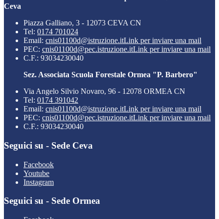
Ceva
Piazza Galliano, 3 - 12073 CEVA CN
Tel:
0174 701024
Email:
cnis01100d@istruzione.it
Link per inviare una mail
PEC:
cnis01100d@pec.istruzione.it
Link per inviare una mail
C.F.: 93034230040
Sez. Associata Scuola Forestale Ormea "P. Barbero"
Via Angelo Silvio Novaro, 96 - 12078 ORMEA CN
Tel:
0174 391042
Email:
cnis01100d@istruzione.it
Link per inviare una mail
PEC:
cnis01100d@pec.istruzione.it
Link per inviare una mail
C.F.: 93034230040
Seguici su - Sede Ceva
Facebook
Youtube
Instagram
Seguici su - Sede Ormea