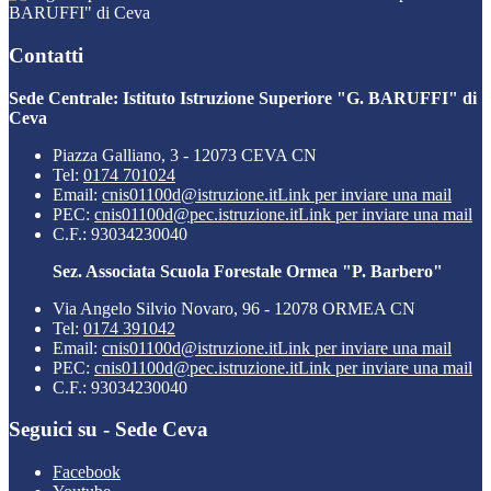
BARUFFI" di Ceva
Contatti
Sede Centrale: Istituto Istruzione Superiore "G. BARUFFI" di
Ceva
Piazza Galliano, 3 - 12073 CEVA CN
Tel:
0174 701024
Email:
cnis01100d@istruzione.it
Link per inviare una mail
PEC:
cnis01100d@pec.istruzione.it
Link per inviare una mail
C.F.: 93034230040
Sez. Associata Scuola Forestale Ormea "P. Barbero"
Via Angelo Silvio Novaro, 96 - 12078 ORMEA CN
Tel:
0174 391042
Email:
cnis01100d@istruzione.it
Link per inviare una mail
PEC:
cnis01100d@pec.istruzione.it
Link per inviare una mail
C.F.: 93034230040
Seguici su - Sede Ceva
Facebook