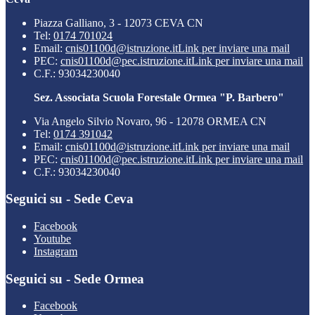
Piazza Galliano, 3 - 12073 CEVA CN
Tel:
0174 701024
Email:
cnis01100d@istruzione.it
Link per inviare una mail
PEC:
cnis01100d@pec.istruzione.it
Link per inviare una mail
C.F.: 93034230040
Sez. Associata Scuola Forestale Ormea "P. Barbero"
Via Angelo Silvio Novaro, 96 - 12078 ORMEA CN
Tel:
0174 391042
Email:
cnis01100d@istruzione.it
Link per inviare una mail
PEC:
cnis01100d@pec.istruzione.it
Link per inviare una mail
C.F.: 93034230040
Seguici su - Sede Ceva
Facebook
Youtube
Instagram
Seguici su - Sede Ormea
Facebook