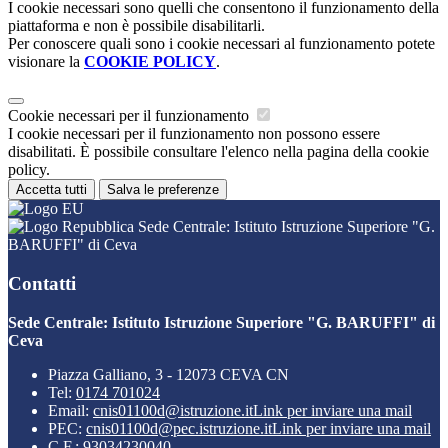
I cookie necessari sono quelli che consentono il funzionamento della
piattaforma e non è possibile disabilitarli.
Per conoscere quali sono i cookie necessari al funzionamento potete
visionare la
COOKIE POLICY
.
Cookie necessari per il funzionamento
I cookie necessari per il funzionamento non possono essere
disabilitati. È possibile consultare l'elenco nella pagina della cookie
policy.
Accetta tutti
Salva le preferenze
Sede Centrale: Istituto Istruzione Superiore "G.
BARUFFI" di Ceva
Contatti
Sede Centrale: Istituto Istruzione Superiore "G. BARUFFI" di
Ceva
Piazza Galliano, 3 - 12073 CEVA CN
Tel:
0174 701024
Email:
cnis01100d@istruzione.it
Link per inviare una mail
PEC:
cnis01100d@pec.istruzione.it
Link per inviare una mail
C.F.: 93034230040