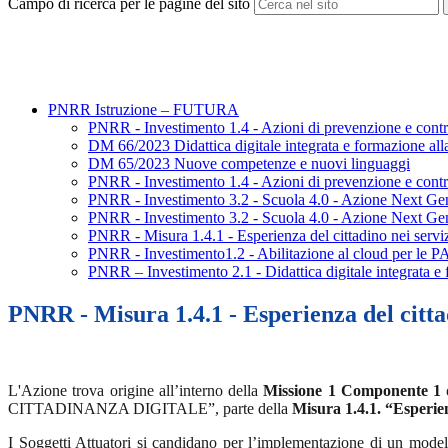
Campo di ricerca per le pagine del sito
PNRR Istruzione – FUTURA
PNRR - Investimento 1.4 - Azioni di prevenzione e contr
DM 66/2023 Didattica digitale integrata e formazione alla 
DM 65/2023 Nuove competenze e nuovi linguaggi
PNRR - Investimento 1.4 - Azioni di prevenzione e contr
PNRR - Investimento 3.2 - Scuola 4.0 - Azione Next Ge
PNRR - Investimento 3.2 - Scuola 4.0 - Azione Next Ge
PNRR - Misura 1.4.1 - Esperienza del cittadino nei serviz
PNRR - Investimento1.2 - Abilitazione al cloud per le PA
PNRR – Investimento 2.1 - Didattica digitale integrata e f
PNRR - Misura 1.4.1 - Esperienza del cittad
L'Azione trova origine all’interno della
Missione 1 Componente 1
CITTADINANZA DIGITALE”, parte della
Misura 1.4.1. “Esperien
I Soggetti Attuatori si candidano per l’implementazione di un modell