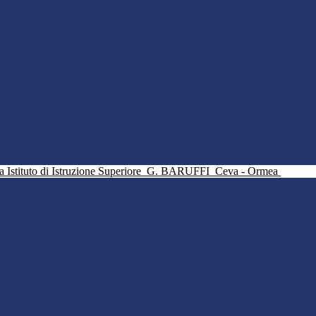
Istituto di Istruzione Superiore
G. BARUFFI
Ceva - Ormea