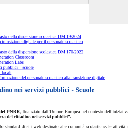
asto della dispersione scolastica DM 19/2024
transizione digitale per il personale scolastico
asto della dispersione scolastica DM 170/2022
neration Classroom
neration Labs
i pubblici - Scuole
 locali
ormazione del personale scolastico alla transizione digitale
ino nei servizi pubblici - Scuole
 del PNRR
, finanziato dall’Unione Europea nel contesto dell’inizia
za del cittadino nei servizi pubblici”.
o standard di siti web destinato alle comunità scolastiche; le attivit