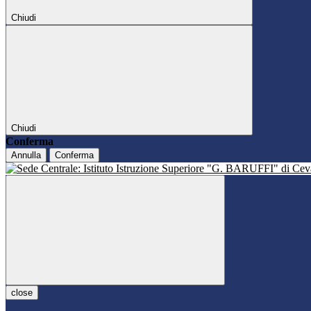
Chiudi
Chiudi
Conferma
Annulla
Conferma
close