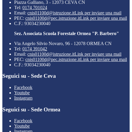
Piazza Galliano, 3 - 12073 CEVA CN
Tel:
0174 701024
Email:
cnis01100d@istruzione.it
Link per inviare una mail
PEC:
cnis01100d@pec.istruzione.it
Link per inviare una mail
C.F.: 93034230040
Sez. Associata Scuola Forestale Ormea "P. Barbero"
Via Angelo Silvio Novaro, 96 - 12078 ORMEA CN
Tel:
0174 391042
Email:
cnis01100d@istruzione.it
Link per inviare una mail
PEC:
cnis01100d@pec.istruzione.it
Link per inviare una mail
C.F.: 93034230040
Seguici su - Sede Ceva
Facebook
Youtube
Instagram
Seguici su - Sede Ormea
Facebook
Youtube
Instagram