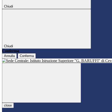
Chiudi
Chiudi
Conferma
Annulla
Conferma
close