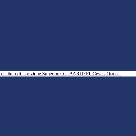
Istituto di Istruzione Superiore
G. BARUFFI
Ceva - Ormea