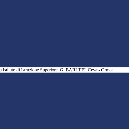
Istituto di Istruzione Superiore
G. BARUFFI
Ceva - Ormea