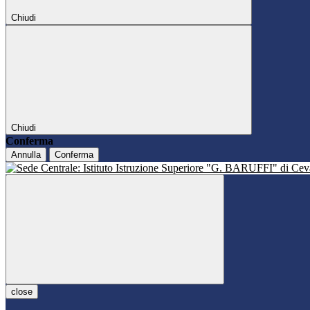
Chiudi
Chiudi
Conferma
Annulla
Conferma
close