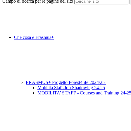
Campo di ricerca per le pagine del sito
Che cosa è Erasmus+
ERASMUS+ Progetto Forest4life 2024/25
Mobilità Staff-Job Shadowing 24-25
MOBILITA’ STAFF - Courses and Training 24-2