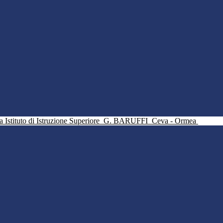
Istituto di Istruzione Superiore
G. BARUFFI
Ceva - Ormea