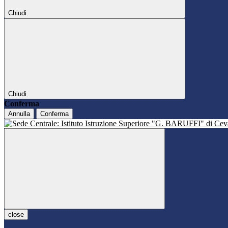
Chiudi
Chiudi
Conferma
Annulla
Conferma
close