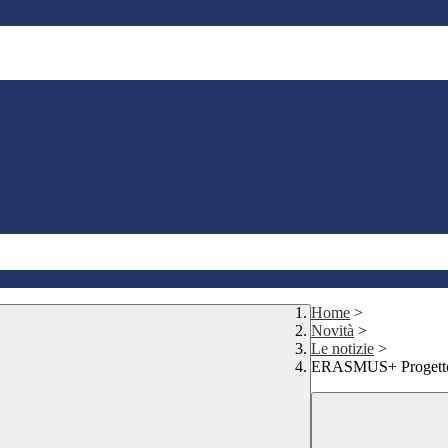
Home
>
Novità
>
Le notizie
>
ERASMUS+ Progetto F