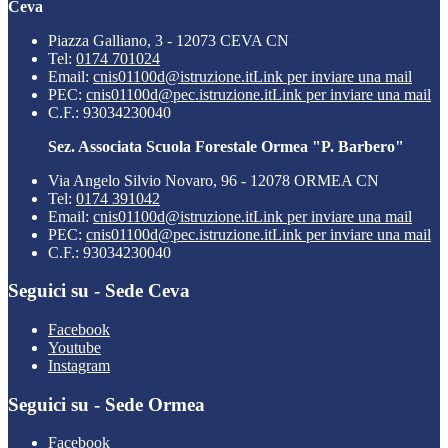
Ceva
Piazza Galliano, 3 - 12073 CEVA CN
Tel:
0174 701024
Email:
cnis01100d@istruzione.it
Link per inviare una mail
PEC:
cnis01100d@pec.istruzione.it
Link per inviare una mail
C.F.: 93034230040
Sez. Associata Scuola Forestale Ormea "P. Barbero"
Via Angelo Silvio Novaro, 96 - 12078 ORMEA CN
Tel:
0174 391042
Email:
cnis01100d@istruzione.it
Link per inviare una mail
PEC:
cnis01100d@pec.istruzione.it
Link per inviare una mail
C.F.: 93034230040
Seguici su - Sede Ceva
Facebook
Youtube
Instagram
Seguici su - Sede Ormea
Facebook