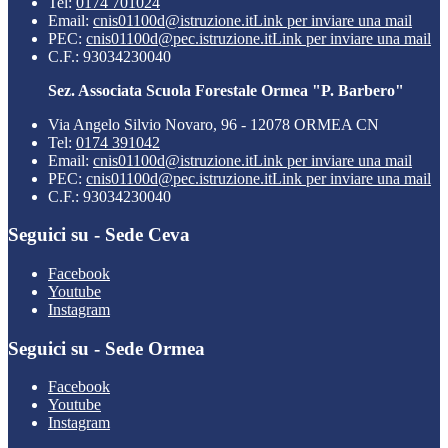
Tel:
0174 701024
Email:
cnis01100d@istruzione.it
Link per inviare una mail
PEC:
cnis01100d@pec.istruzione.it
Link per inviare una mail
C.F.: 93034230040
Sez. Associata Scuola Forestale Ormea "P. Barbero"
Via Angelo Silvio Novaro, 96 - 12078 ORMEA CN
Tel:
0174 391042
Email:
cnis01100d@istruzione.it
Link per inviare una mail
PEC:
cnis01100d@pec.istruzione.it
Link per inviare una mail
C.F.: 93034230040
Seguici su - Sede Ceva
Facebook
Youtube
Instagram
Seguici su - Sede Ormea
Facebook
Youtube
Instagram