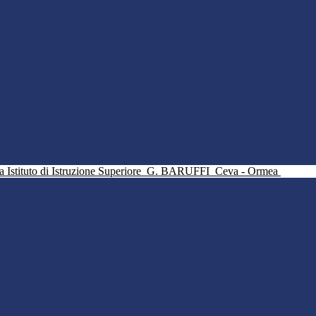
Istituto di Istruzione Superiore
G. BARUFFI
Ceva - Ormea