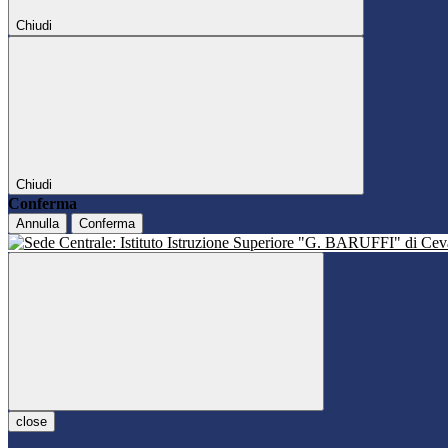
Chiudi
Chiudi
Conferma
Annulla
Conferma
close