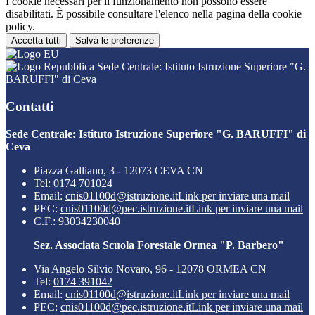
I cookie necessari per il funzionamento non possono essere
disabilitati. È possibile consultare l'elenco nella pagina della cookie
policy.
Accetta tutti
Salva le preferenze
Sede Centrale: Istituto Istruzione Superiore "G.
BARUFFI" di Ceva
Contatti
Sede Centrale: Istituto Istruzione Superiore "G. BARUFFI" di
Ceva
Piazza Galliano, 3 - 12073 CEVA CN
Tel:
0174 701024
Email:
cnis01100d@istruzione.it
Link per inviare una mail
PEC:
cnis01100d@pec.istruzione.it
Link per inviare una mail
C.F.: 93034230040
Sez. Associata Scuola Forestale Ormea "P. Barbero"
Via Angelo Silvio Novaro, 96 - 12078 ORMEA CN
Tel:
0174 391042
Email:
cnis01100d@istruzione.it
Link per inviare una mail
PEC:
cnis01100d@pec.istruzione.it
Link per inviare una mail