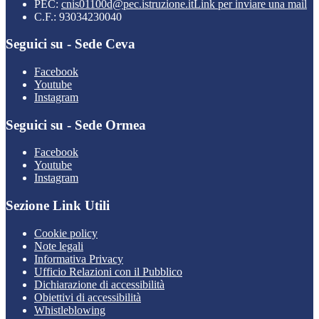
PEC:
cnis01100d@pec.istruzione.it
Link per inviare una mail
C.F.: 93034230040
Seguici su - Sede Ceva
Facebook
Youtube
Instagram
Seguici su - Sede Ormea
Facebook
Youtube
Instagram
Sezione Link Utili
Cookie policy
Note legali
Informativa Privacy
Ufficio Relazioni con il Pubblico
Dichiarazione di accessibilità
Obiettivi di accessibilità
Whistleblowing