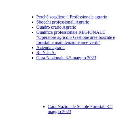
Perchè scegliere il Professionale agrario
Sbocchi professionali Agrario
Quadro orario Agrario
Qualifica professionale REGIONALE
"Operatore agricolo-Gestione aree boscate e
forestali e manutenzione aree verdi"
Azienda agraria
Re.N.Is.A.
Gara Nazionale 3-5 maggio 2023
Gara Nazionale Scuole Forestali 3-5
maggio 2023