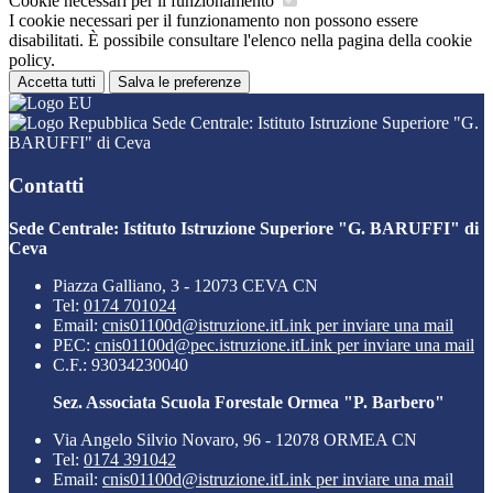
Cookie necessari per il funzionamento
I cookie necessari per il funzionamento non possono essere
disabilitati. È possibile consultare l'elenco nella pagina della cookie
policy.
Accetta tutti
Salva le preferenze
Sede Centrale: Istituto Istruzione Superiore "G.
BARUFFI" di Ceva
Contatti
Sede Centrale: Istituto Istruzione Superiore "G. BARUFFI" di
Ceva
Piazza Galliano, 3 - 12073 CEVA CN
Tel:
0174 701024
Email:
cnis01100d@istruzione.it
Link per inviare una mail
PEC:
cnis01100d@pec.istruzione.it
Link per inviare una mail
C.F.: 93034230040
Sez. Associata Scuola Forestale Ormea "P. Barbero"
Via Angelo Silvio Novaro, 96 - 12078 ORMEA CN
Tel:
0174 391042
Email:
cnis01100d@istruzione.it
Link per inviare una mail