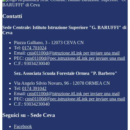
BARUFFI" di Ceva
Contatti
Sede Centrale: Istituto Istruzione Superiore "G. BARUFFI" di
Ceva
Piazza Galliano, 3 - 12073 CEVA CN
Tel:
0174 701024
Email:
cnis01100d@istruzione.it
Link per inviare una mail
PEC:
cnis01100d@pec.istruzione.it
Link per inviare una mail
C.F.: 93034230040
Sez. Associata Scuola Forestale Ormea "P. Barbero"
Via Angelo Silvio Novaro, 96 - 12078 ORMEA CN
Tel:
0174 391042
Email:
cnis01100d@istruzione.it
Link per inviare una mail
PEC:
cnis01100d@pec.istruzione.it
Link per inviare una mail
C.F.: 93034230040
Seguici su - Sede Ceva
Facebook