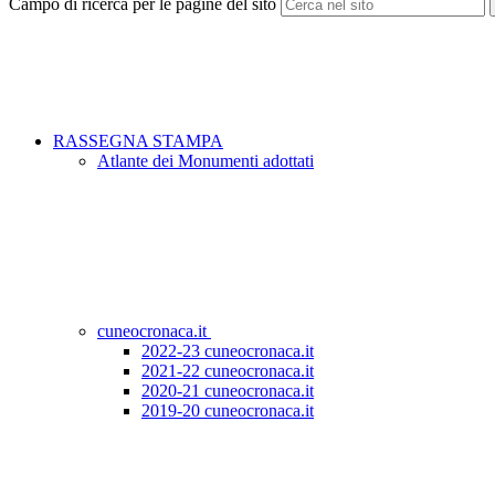
Campo di ricerca per le pagine del sito
RASSEGNA STAMPA
Atlante dei Monumenti adottati
cuneocronaca.it
2022-23 cuneocronaca.it
2021-22 cuneocronaca.it
2020-21 cuneocronaca.it
2019-20 cuneocronaca.it