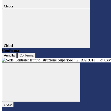
Chiudi
Chiudi
Conferma
Annulla
Conferma
close