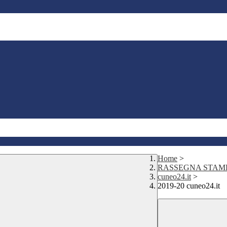
Home
>
RASSEGNA STAM
cuneo24.it
>
2019-20 cuneo24.it