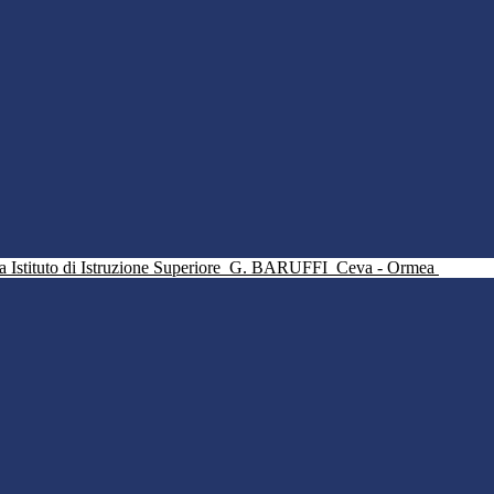
Istituto di Istruzione Superiore
G. BARUFFI
Ceva - Ormea