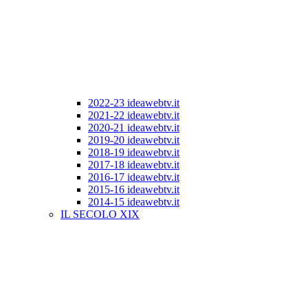
2022-23 ideawebtv.it
2021-22 ideawebtv.it
2020-21 ideawebtv.it
2019-20 ideawebtv.it
2018-19 ideawebtv.it
2017-18 ideawebtv.it
2016-17 ideawebtv.it
2015-16 ideawebtv.it
2014-15 ideawebtv.it
IL SECOLO XIX