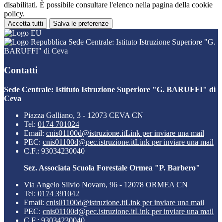
disabilitati. È possibile consultare l'elenco nella pagina della cookie
policy.
Accetta tutti
Salva le preferenze
Sede Centrale: Istituto Istruzione Superiore "G.
BARUFFI" di Ceva
Contatti
Sede Centrale: Istituto Istruzione Superiore "G. BARUFFI" di
Ceva
Piazza Galliano, 3 - 12073 CEVA CN
Tel:
0174 701024
Email:
cnis01100d@istruzione.it
Link per inviare una mail
PEC:
cnis01100d@pec.istruzione.it
Link per inviare una mail
C.F.: 93034230040
Sez. Associata Scuola Forestale Ormea "P. Barbero"
Via Angelo Silvio Novaro, 96 - 12078 ORMEA CN
Tel:
0174 391042
Email:
cnis01100d@istruzione.it
Link per inviare una mail
PEC:
cnis01100d@pec.istruzione.it
Link per inviare una mail
C.F.: 93034230040