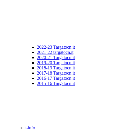
2022-23 Targatocn.it
2021-22 targatocn.it
2020-21 Targatocn.it
2019-20 Targatocn.it
2018-19 Targatocn.it
2017-18 Targatocn.it
2016-17 Targatocn.it
2015-16 Targatocn.it
t-info