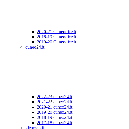
2020-21 Cuneodice.it
2018-19 Cuneodice.it
2019-20 Cuneodice.it
cuneo24.it
2022-23 cuneo24.it
2021-22 cuneo24.it
2020-21 cuneo24.it
2019-20 cuneo24.it
2018-19 cuneo24.it
2017-18 cuneo24.it
ideaweb.it