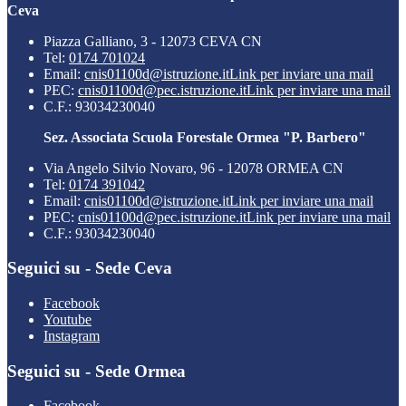
Ceva
Piazza Galliano, 3 - 12073 CEVA CN
Tel:
0174 701024
Email:
cnis01100d@istruzione.it
Link per inviare una mail
PEC:
cnis01100d@pec.istruzione.it
Link per inviare una mail
C.F.: 93034230040
Sez. Associata Scuola Forestale Ormea "P. Barbero"
Via Angelo Silvio Novaro, 96 - 12078 ORMEA CN
Tel:
0174 391042
Email:
cnis01100d@istruzione.it
Link per inviare una mail
PEC:
cnis01100d@pec.istruzione.it
Link per inviare una mail
C.F.: 93034230040
Seguici su - Sede Ceva
Facebook
Youtube
Instagram
Seguici su - Sede Ormea
Facebook