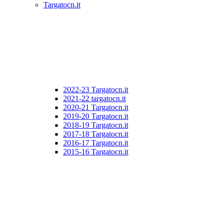
Targatocn.it
2022-23 Targatocn.it
2021-22 targatocn.it
2020-21 Targatocn.it
2019-20 Targatocn.it
2018-19 Targatocn.it
2017-18 Targatocn.it
2016-17 Targatocn.it
2015-16 Targatocn.it