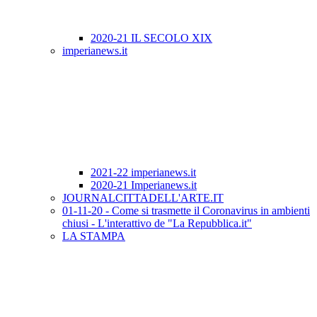
2020-21 IL SECOLO XIX
imperianews.it
2021-22 imperianews.it
2020-21 Imperianews.it
JOURNALCITTADELL'ARTE.IT
01-11-20 - Come si trasmette il Coronavirus in ambienti
chiusi - L'interattivo de "La Repubblica.it"
LA STAMPA