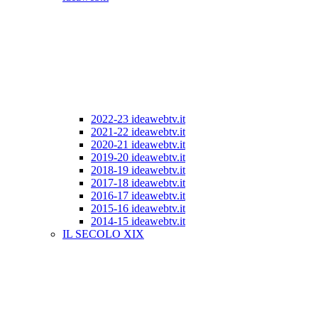
2022-23 ideawebtv.it
2021-22 ideawebtv.it
2020-21 ideawebtv.it
2019-20 ideawebtv.it
2018-19 ideawebtv.it
2017-18 ideawebtv.it
2016-17 ideawebtv.it
2015-16 ideawebtv.it
2014-15 ideawebtv.it
IL SECOLO XIX