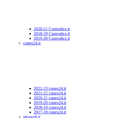
2020-21 Cuneodice.it
2018-19 Cuneodice.it
2019-20 Cuneodice.it
cuneo24.it
2022-23 cuneo24.it
2021-22 cuneo24.it
2020-21 cuneo24.it
2019-20 cuneo24.it
2018-19 cuneo24.it
2017-18 cuneo24.it
ideaweb.it