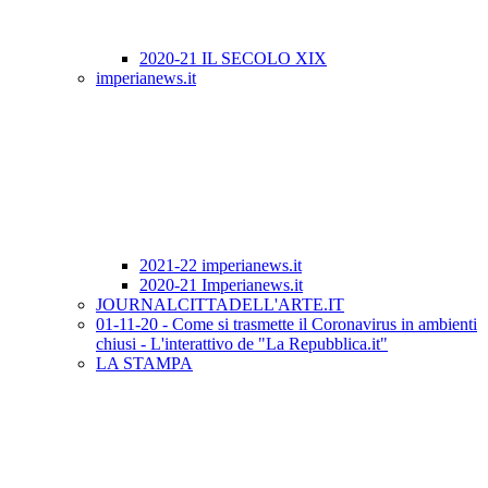
2020-21 IL SECOLO XIX
imperianews.it
2021-22 imperianews.it
2020-21 Imperianews.it
JOURNALCITTADELL'ARTE.IT
01-11-20 - Come si trasmette il Coronavirus in ambienti
chiusi - L'interattivo de "La Repubblica.it"
LA STAMPA