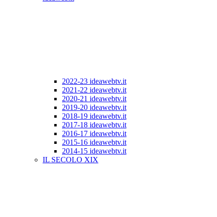
2022-23 ideawebtv.it
2021-22 ideawebtv.it
2020-21 ideawebtv.it
2019-20 ideawebtv.it
2018-19 ideawebtv.it
2017-18 ideawebtv.it
2016-17 ideawebtv.it
2015-16 ideawebtv.it
2014-15 ideawebtv.it
IL SECOLO XIX