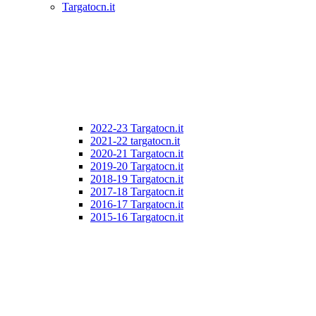
Targatocn.it
2022-23 Targatocn.it
2021-22 targatocn.it
2020-21 Targatocn.it
2019-20 Targatocn.it
2018-19 Targatocn.it
2017-18 Targatocn.it
2016-17 Targatocn.it
2015-16 Targatocn.it