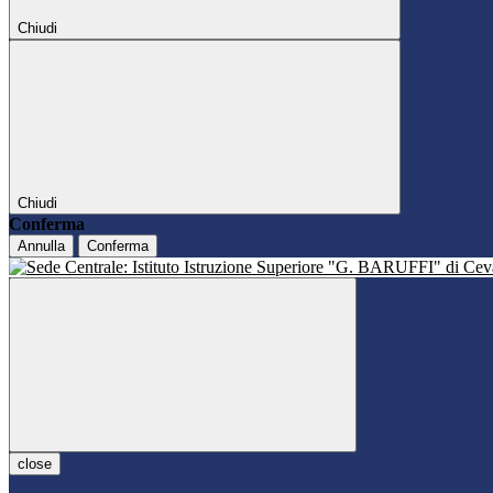
Chiudi
Chiudi
Conferma
Annulla
Conferma
close