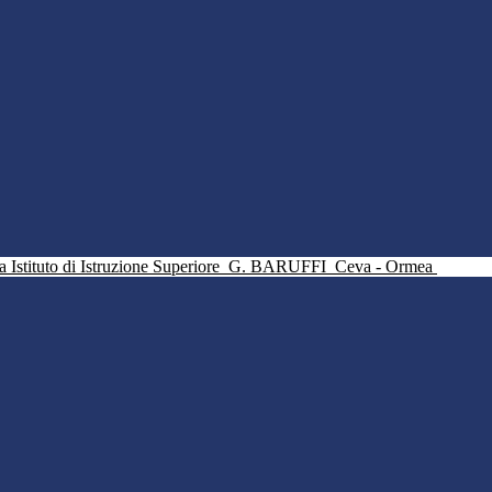
Istituto di Istruzione Superiore
G. BARUFFI
Ceva - Ormea