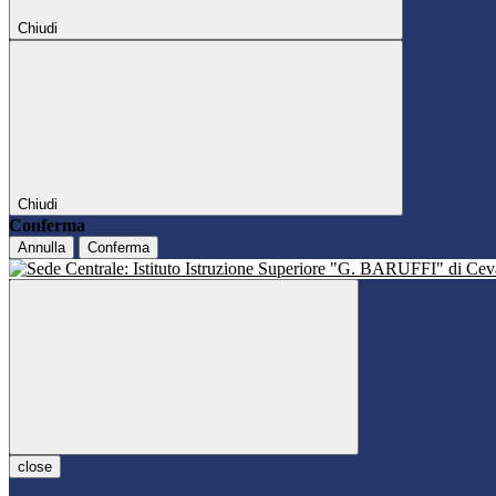
Chiudi
Chiudi
Conferma
Annulla
Conferma
close