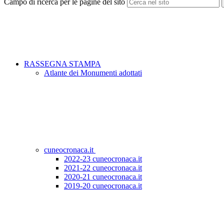
Campo di ricerca per le pagine del sito
RASSEGNA STAMPA
Atlante dei Monumenti adottati
cuneocronaca.it
2022-23 cuneocronaca.it
2021-22 cuneocronaca.it
2020-21 cuneocronaca.it
2019-20 cuneocronaca.it