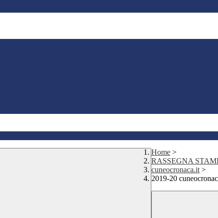
Home
>
RASSEGNA STAM
cuneocronaca.it
>
2019-20 cuneocronaca