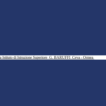
Istituto di Istruzione Superiore
G. BARUFFI
Ceva - Ormea