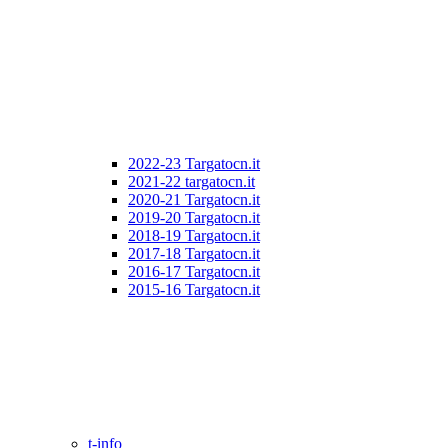
2022-23 Targatocn.it
2021-22 targatocn.it
2020-21 Targatocn.it
2019-20 Targatocn.it
2018-19 Targatocn.it
2017-18 Targatocn.it
2016-17 Targatocn.it
2015-16 Targatocn.it
t-info