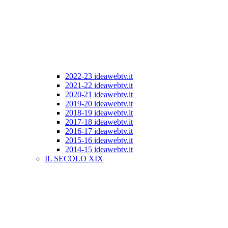
2022-23 ideawebtv.it
2021-22 ideawebtv.it
2020-21 ideawebtv.it
2019-20 ideawebtv.it
2018-19 ideawebtv.it
2017-18 ideawebtv.it
2016-17 ideawebtv.it
2015-16 ideawebtv.it
2014-15 ideawebtv.it
IL SECOLO XIX