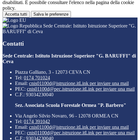
disabilitati. È possibile consultare l'elenco nella pagina della cookie
policy.
Accetta tutti
Salva le preferenze
Sede Centrale: Istituto Istruzione Superiore "G.
BARUFFI" di Ceva
Contatti
Sede Centrale: Istituto Istruzione Superiore "G. BARUFFI" di
Ceva
Piazza Galliano, 3 - 12073 CEVA CN
Tel:
0174 701024
Email:
cnis01100d@istruzione.it
Link per inviare una mail
PEC:
cnis01100d@pec.istruzione.it
Link per inviare una mail
C.F.: 93034230040
Sez. Associata Scuola Forestale Ormea "P. Barbero"
Via Angelo Silvio Novaro, 96 - 12078 ORMEA CN
Tel:
0174 391042
Email:
cnis01100d@istruzione.it
Link per inviare una mail
PEC:
cnis01100d@pec.istruzione.it
Link per inviare una mail
C.F.: 93034230040