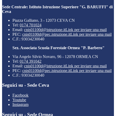
Sede Centrale: Istituto Istruzione Superiore "G. BARUFFI" di
Ceva
Piazza Galliano, 3 - 12073 CEVA CN
Tel:
0174 701024
Email:
cnis01100d@istruzione.it
Link per inviare una mail
PEC:
cnis01100d@pec.istruzione.it
Link per inviare una mail
C.F.: 93034230040
Sez. Associata Scuola Forestale Ormea "P. Barbero"
Via Angelo Silvio Novaro, 96 - 12078 ORMEA CN
Tel:
0174 391042
Email:
cnis01100d@istruzione.it
Link per inviare una mail
PEC:
cnis01100d@pec.istruzione.it
Link per inviare una mail
C.F.: 93034230040
Seguici su - Sede Ceva
Facebook
Youtube
Instagram
Seguici su - Sede Ormea