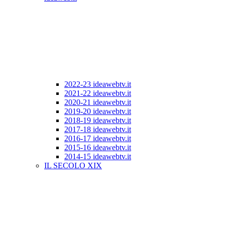
2022-23 ideawebtv.it
2021-22 ideawebtv.it
2020-21 ideawebtv.it
2019-20 ideawebtv.it
2018-19 ideawebtv.it
2017-18 ideawebtv.it
2016-17 ideawebtv.it
2015-16 ideawebtv.it
2014-15 ideawebtv.it
IL SECOLO XIX