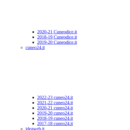
2020-21 Cuneodice.it
2018-19 Cuneodice.it
2019-20 Cuneodice.it
cuneo24.it
2022-23 cuneo24.it
2021-22 cuneo24.it
2020-21 cuneo24.it
2019-20 cuneo24.it
2018-19 cuneo24.it
2017-18 cuneo24.it
ideaweb.it