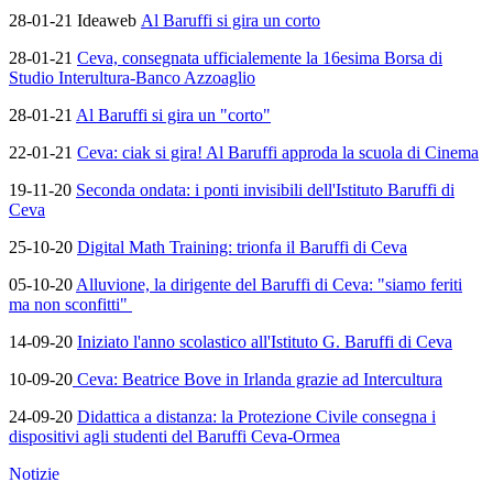
28-01-21 Ideaweb
Al Baruffi si gira un corto
28-01-21
Ceva, consegnata ufficialemente la 16esima Borsa di
Studio Interultura-Banco Azzoaglio
28-01-21
Al Baruffi si gira un "corto"
22-01-21
Ceva: ciak si gira! Al Baruffi approda la scuola di Cinema
19-11-20
Seconda ondata: i ponti invisibili dell'Istituto Baruffi di
Ceva
25-10-20
Digital Math Training: trionfa il Baruffi di Ceva
05-10-20
Alluvione, la dirigente del Baruffi di Ceva: "siamo feriti
ma non sconfitti"
14-09-20
Iniziato l'anno scolastico all'Istituto G. Baruffi di Ceva
10-09-20
Ceva: Beatrice Bove in Irlanda grazie ad Intercultura
24-09-20
Didattica a distanza: la Protezione Civile consegna i
dispositivi agli studenti del Baruffi Ceva-Ormea
Notizie