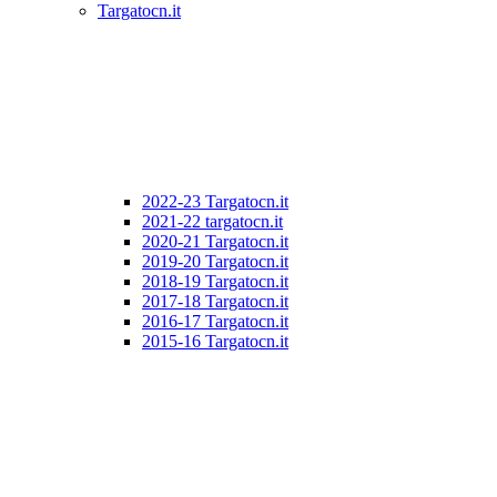
Targatocn.it
2022-23 Targatocn.it
2021-22 targatocn.it
2020-21 Targatocn.it
2019-20 Targatocn.it
2018-19 Targatocn.it
2017-18 Targatocn.it
2016-17 Targatocn.it
2015-16 Targatocn.it