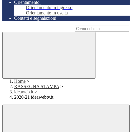
Orientamento
Orientamento in ingresso
Orientamento in uscita
Contatti e segnalazioni
Campo di ricerca per le pagine del sito
Home
>
RASSEGNA STAMPA
>
ideaweb.it
>
2020-21 ideawebtv.it