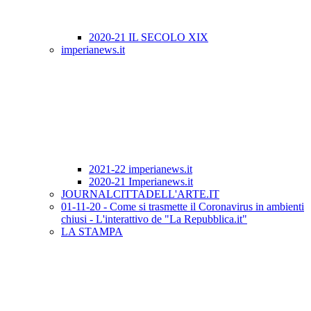
2020-21 IL SECOLO XIX
imperianews.it
2021-22 imperianews.it
2020-21 Imperianews.it
JOURNALCITTADELL'ARTE.IT
01-11-20 - Come si trasmette il Coronavirus in ambienti
chiusi - L'interattivo de "La Repubblica.it"
LA STAMPA