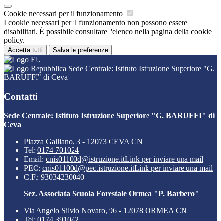
Cookie necessari per il funzionamento
I cookie necessari per il funzionamento non possono essere
disabilitati. È possibile consultare l'elenco nella pagina della cookie
policy.
Accetta tutti
Salva le preferenze
Sede Centrale: Istituto Istruzione Superiore "G.
BARUFFI" di Ceva
Contatti
Sede Centrale: Istituto Istruzione Superiore "G. BARUFFI" di
Ceva
Piazza Galliano, 3 - 12073 CEVA CN
Tel:
0174 701024
Email:
cnis01100d@istruzione.it
Link per inviare una mail
PEC:
cnis01100d@pec.istruzione.it
Link per inviare una mail
C.F.: 93034230040
Sez. Associata Scuola Forestale Ormea "P. Barbero"
Via Angelo Silvio Novaro, 96 - 12078 ORMEA CN
Tel:
0174 391042