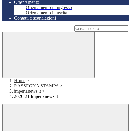
Orientamento
Orientamento in ingresso
Orientamento in uscita
Contatti e segnalazioni
Campo di ricerca per le pagine del sito
Home
>
RASSEGNA STAMPA
>
imperianews.it
>
2020-21 Imperianews.it