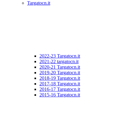
Targatocn.it
2022-23 Targatocn.it
2021-22 targatocn.it
2020-21 Targatocn.it
2019-20 Targatocn.it
2018-19 Targatocn.it
2017-18 Targatocn.it
2016-17 Targatocn.it
2015-16 Targatocn.it