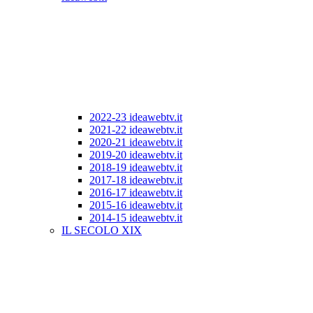
2022-23 ideawebtv.it
2021-22 ideawebtv.it
2020-21 ideawebtv.it
2019-20 ideawebtv.it
2018-19 ideawebtv.it
2017-18 ideawebtv.it
2016-17 ideawebtv.it
2015-16 ideawebtv.it
2014-15 ideawebtv.it
IL SECOLO XIX