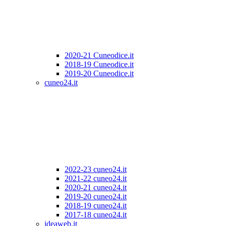
2020-21 Cuneodice.it
2018-19 Cuneodice.it
2019-20 Cuneodice.it
cuneo24.it
2022-23 cuneo24.it
2021-22 cuneo24.it
2020-21 cuneo24.it
2019-20 cuneo24.it
2018-19 cuneo24.it
2017-18 cuneo24.it
ideaweb.it