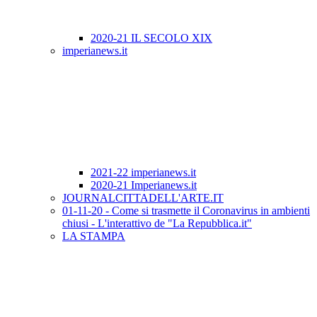
2020-21 IL SECOLO XIX
imperianews.it
2021-22 imperianews.it
2020-21 Imperianews.it
JOURNALCITTADELL'ARTE.IT
01-11-20 - Come si trasmette il Coronavirus in ambienti
chiusi - L'interattivo de "La Repubblica.it"
LA STAMPA