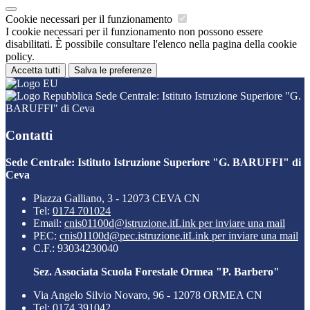
Cookie necessari per il funzionamento
I cookie necessari per il funzionamento non possono essere
disabilitati. È possibile consultare l'elenco nella pagina della cookie
policy.
Accetta tutti
Salva le preferenze
Sede Centrale: Istituto Istruzione Superiore "G.
BARUFFI" di Ceva
Contatti
Sede Centrale: Istituto Istruzione Superiore "G. BARUFFI" di
Ceva
Piazza Galliano, 3 - 12073 CEVA CN
Tel:
0174 701024
Email:
cnis01100d@istruzione.it
Link per inviare una mail
PEC:
cnis01100d@pec.istruzione.it
Link per inviare una mail
C.F.: 93034230040
Sez. Associata Scuola Forestale Ormea "P. Barbero"
Via Angelo Silvio Novaro, 96 - 12078 ORMEA CN
Tel:
0174 391042