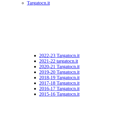
Targatocn.it
2022-23 Targatocn.it
2021-22 targatocn.it
2020-21 Targatocn.it
2019-20 Targatocn.it
2018-19 Targatocn.it
2017-18 Targatocn.it
2016-17 Targatocn.it
2015-16 Targatocn.it