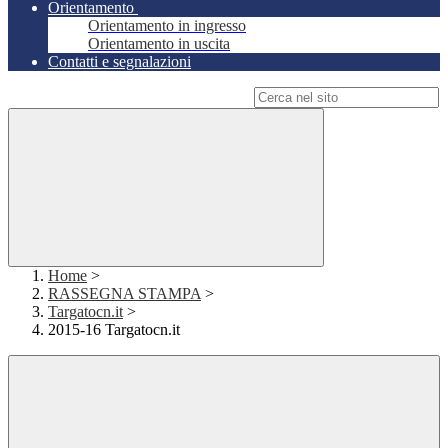
Orientamento
Orientamento in ingresso
Orientamento in uscita
Contatti e segnalazioni
Campo di ricerca per le pagine del sito
Home
>
RASSEGNA STAMPA
>
Targatocn.it
>
2015-16 Targatocn.it