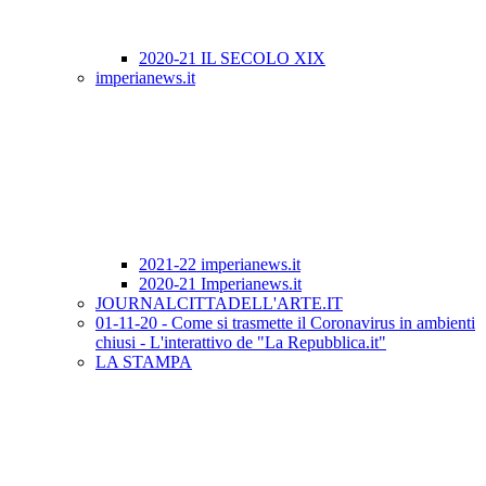
2020-21 IL SECOLO XIX
imperianews.it
2021-22 imperianews.it
2020-21 Imperianews.it
JOURNALCITTADELL'ARTE.IT
01-11-20 - Come si trasmette il Coronavirus in ambienti
chiusi - L'interattivo de "La Repubblica.it"
LA STAMPA