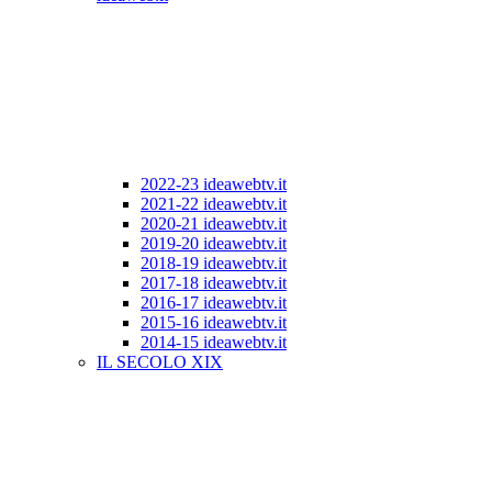
2022-23 ideawebtv.it
2021-22 ideawebtv.it
2020-21 ideawebtv.it
2019-20 ideawebtv.it
2018-19 ideawebtv.it
2017-18 ideawebtv.it
2016-17 ideawebtv.it
2015-16 ideawebtv.it
2014-15 ideawebtv.it
IL SECOLO XIX