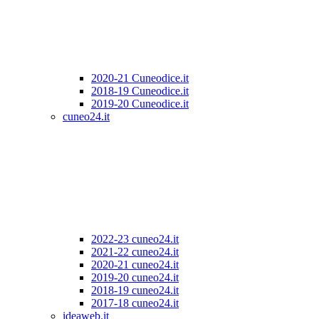
2020-21 Cuneodice.it
2018-19 Cuneodice.it
2019-20 Cuneodice.it
cuneo24.it
2022-23 cuneo24.it
2021-22 cuneo24.it
2020-21 cuneo24.it
2019-20 cuneo24.it
2018-19 cuneo24.it
2017-18 cuneo24.it
ideaweb.it