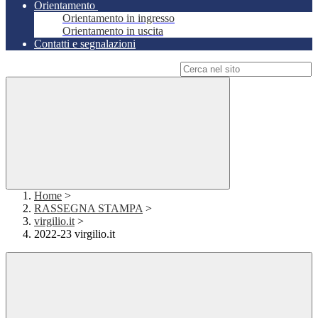
Orientamento
Orientamento in ingresso
Orientamento in uscita
Contatti e segnalazioni
Campo di ricerca per le pagine del sito
Home
>
RASSEGNA STAMPA
>
virgilio.it
>
2022-23 virgilio.it