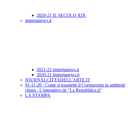
2020-21 IL SECOLO XIX
imperianews.it
2021-22 imperianews.it
2020-21 Imperianews.it
JOURNALCITTADELL'ARTE.IT
01-11-20 - Come si trasmette il Coronavirus in ambienti
chiusi - L'interattivo de "La Repubblica.it"
LA STAMPA