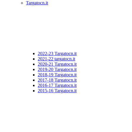
Targatocn.it
2022-23 Targatocn.it
2021-22 targatocn.it
2020-21 Targatocn.it
2019-20 Targatocn.it
2018-19 Targatocn.it
2017-18 Targatocn.it
2016-17 Targatocn.it
2015-16 Targatocn.it