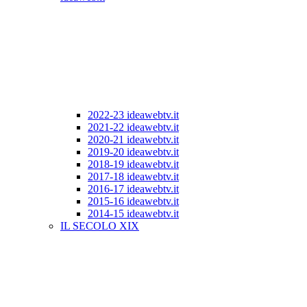
2022-23 ideawebtv.it
2021-22 ideawebtv.it
2020-21 ideawebtv.it
2019-20 ideawebtv.it
2018-19 ideawebtv.it
2017-18 ideawebtv.it
2016-17 ideawebtv.it
2015-16 ideawebtv.it
2014-15 ideawebtv.it
IL SECOLO XIX