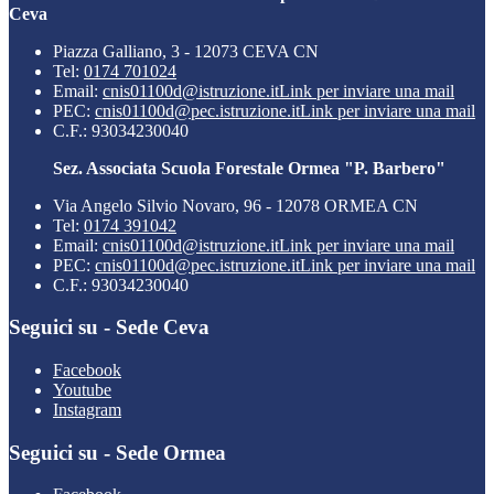
Ceva
Piazza Galliano, 3 - 12073 CEVA CN
Tel:
0174 701024
Email:
cnis01100d@istruzione.it
Link per inviare una mail
PEC:
cnis01100d@pec.istruzione.it
Link per inviare una mail
C.F.: 93034230040
Sez. Associata Scuola Forestale Ormea "P. Barbero"
Via Angelo Silvio Novaro, 96 - 12078 ORMEA CN
Tel:
0174 391042
Email:
cnis01100d@istruzione.it
Link per inviare una mail
PEC:
cnis01100d@pec.istruzione.it
Link per inviare una mail
C.F.: 93034230040
Seguici su - Sede Ceva
Facebook
Youtube
Instagram
Seguici su - Sede Ormea