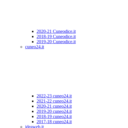
2020-21 Cuneodice.it
2018-19 Cuneodice.it
2019-20 Cuneodice.it
cuneo24.it
2022-23 cuneo24.it
2021-22 cuneo24.it
2020-21 cuneo24.it
2019-20 cuneo24.it
2018-19 cuneo24.it
2017-18 cuneo24.it
ideaweb.it