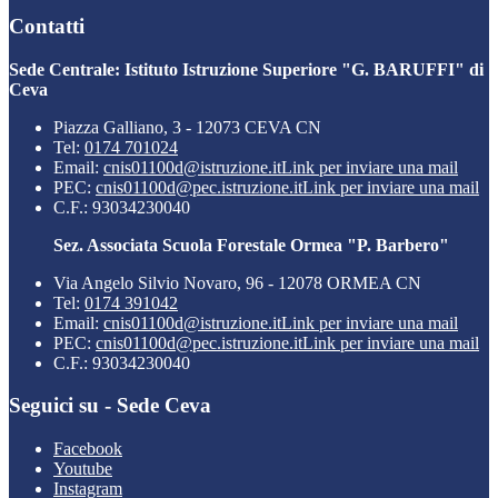
Contatti
Sede Centrale: Istituto Istruzione Superiore "G. BARUFFI" di
Ceva
Piazza Galliano, 3 - 12073 CEVA CN
Tel:
0174 701024
Email:
cnis01100d@istruzione.it
Link per inviare una mail
PEC:
cnis01100d@pec.istruzione.it
Link per inviare una mail
C.F.: 93034230040
Sez. Associata Scuola Forestale Ormea "P. Barbero"
Via Angelo Silvio Novaro, 96 - 12078 ORMEA CN
Tel:
0174 391042
Email:
cnis01100d@istruzione.it
Link per inviare una mail
PEC:
cnis01100d@pec.istruzione.it
Link per inviare una mail
C.F.: 93034230040
Seguici su - Sede Ceva
Facebook
Youtube
Instagram