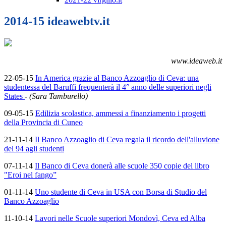
2014-15 ideawebtv.it
www.ideaweb.it
22-05-15
In America grazie al Banco Azzoaglio di Ceva: una
studentessa del Baruffi frequenterà il 4° anno delle superiori negli
States
-
(Sara Tamburello)
09-05-15
Edilizia scolastica, ammessi a finanziamento i progetti
della Provincia di Cuneo
21-11-14
Il Banco Azzoaglio di Ceva regala il ricordo dell'alluvione
del 94 agli studenti
07-11-14
Il Banco di Ceva donerà alle scuole 350 copie del libro
"Eroi nel fango”
01-11-14
Uno studente di Ceva in USA con Borsa di Studio del
Banco Azzoaglio
11-10-14
Lavori nelle Scuole superiori Mondovì, Ceva ed Alba