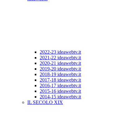
2022-23 ideawebtv.it
2021-22 ideawebtv.it
2020-21 ideawebtv.it
2019-20 ideawebtv.it
2018-19 ideawebtv.it
2017-18 ideawebtv.it
2016-17 ideawebtv.it
2015-16 ideawebtv.it
2014-15 ideawebtv.it
IL SECOLO XIX