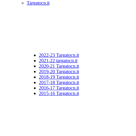
Targatocn.it
2022-23 Targatocn.it
2021-22 targatocn.it
2020-21 Targatocn.it
2019-20 Targatocn.it
2018-19 Targatocn.it
2017-18 Targatocn.it
2016-17 Targatocn.it
2015-16 Targatocn.it