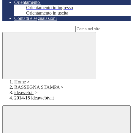
Orientamento
Orientamento in ingresso
Orientamento in uscita
Contatti e segnalazioni
Campo di ricerca per le pagine del sito
Home
>
RASSEGNA STAMPA
>
ideaweb.it
>
2014-15 ideawebtv.it