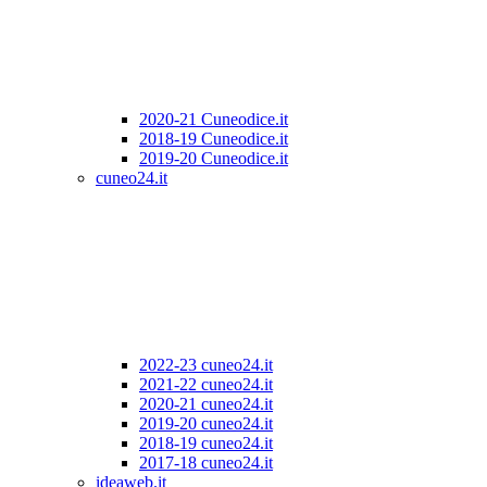
2020-21 Cuneodice.it
2018-19 Cuneodice.it
2019-20 Cuneodice.it
cuneo24.it
2022-23 cuneo24.it
2021-22 cuneo24.it
2020-21 cuneo24.it
2019-20 cuneo24.it
2018-19 cuneo24.it
2017-18 cuneo24.it
ideaweb.it