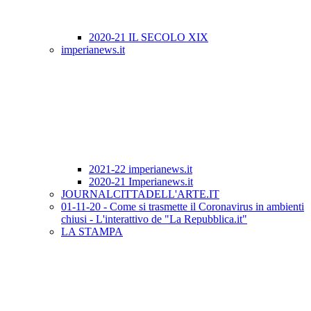
2020-21 IL SECOLO XIX
imperianews.it
2021-22 imperianews.it
2020-21 Imperianews.it
JOURNALCITTADELL'ARTE.IT
01-11-20 - Come si trasmette il Coronavirus in ambienti
chiusi - L'interattivo de "La Repubblica.it"
LA STAMPA