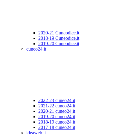
2020-21 Cuneodice.it
2018-19 Cuneodice.it
2019-20 Cuneodice.it
cuneo24.it
2022-23 cuneo24.it
2021-22 cuneo24.it
2020-21 cuneo24.it
2019-20 cuneo24.it
2018-19 cuneo24.it
2017-18 cuneo24.it
ideaweb.it