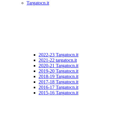
Targatocn.it
2022-23 Targatocn.it
2021-22 targatocn.it
2020-21 Targatocn.it
2019-20 Targatocn.it
2018-19 Targatocn.it
2017-18 Targatocn.it
2016-17 Targatocn.it
2015-16 Targatocn.it