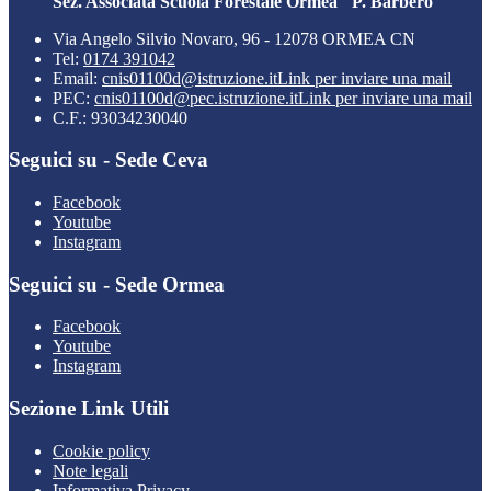
Sez. Associata Scuola Forestale Ormea "P. Barbero"
Via Angelo Silvio Novaro, 96 - 12078 ORMEA CN
Tel:
0174 391042
Email:
cnis01100d@istruzione.it
Link per inviare una mail
PEC:
cnis01100d@pec.istruzione.it
Link per inviare una mail
C.F.: 93034230040
Seguici su - Sede Ceva
Facebook
Youtube
Instagram
Seguici su - Sede Ormea
Facebook
Youtube
Instagram
Sezione Link Utili
Cookie policy
Note legali
Informativa Privacy