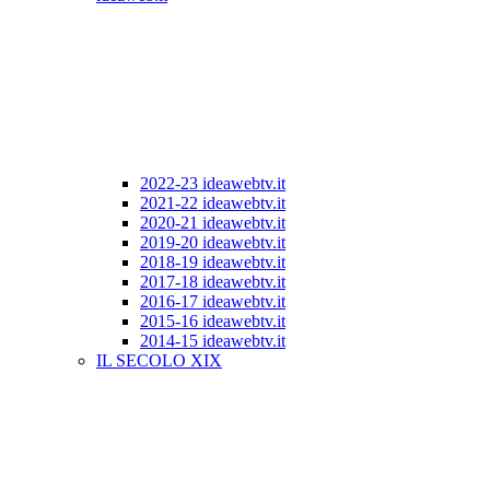
2022-23 ideawebtv.it
2021-22 ideawebtv.it
2020-21 ideawebtv.it
2019-20 ideawebtv.it
2018-19 ideawebtv.it
2017-18 ideawebtv.it
2016-17 ideawebtv.it
2015-16 ideawebtv.it
2014-15 ideawebtv.it
IL SECOLO XIX