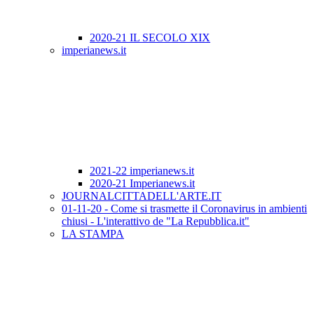
2020-21 IL SECOLO XIX
imperianews.it
2021-22 imperianews.it
2020-21 Imperianews.it
JOURNALCITTADELL'ARTE.IT
01-11-20 - Come si trasmette il Coronavirus in ambienti
chiusi - L'interattivo de "La Repubblica.it"
LA STAMPA