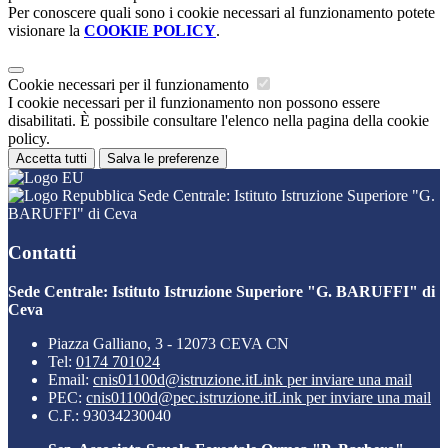
Per conoscere quali sono i cookie necessari al funzionamento potete
visionare la
COOKIE POLICY
.
Cookie necessari per il funzionamento
I cookie necessari per il funzionamento non possono essere
disabilitati. È possibile consultare l'elenco nella pagina della cookie
policy.
Accetta tutti
Salva le preferenze
Sede Centrale: Istituto Istruzione Superiore "G.
BARUFFI" di Ceva
Contatti
Sede Centrale: Istituto Istruzione Superiore "G. BARUFFI" di
Ceva
Piazza Galliano, 3 - 12073 CEVA CN
Tel:
0174 701024
Email:
cnis01100d@istruzione.it
Link per inviare una mail
PEC:
cnis01100d@pec.istruzione.it
Link per inviare una mail
C.F.: 93034230040